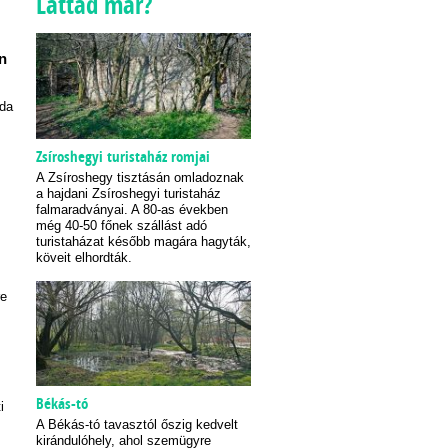
Láttad már?
n
ida
Zsíroshegyi turistaház romjai
A Zsíroshegy tisztásán omladoznak
a hajdani Zsíroshegyi turistaház
falmaradványai. A 80-as években
még 40-50 főnek szállást adó
turistaházat később magára hagyták,
köveit elhordták.
re
Békás-tó
i
A Békás-tó tavasztól őszig kedvelt
kirándulóhely, ahol szemügyre