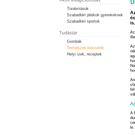
Ő
Túraleírások
Az
Szabadtéri játékok gyerekeknek
és
Szabadtéri sportok
is.
Tudástár
Az
ill
Gombák
Az
Természeti kincseink
né
Helyi ízek, receptek
ag
ho
Na
ho
Am
vö
fe
vá
A
A 
du
ce
le