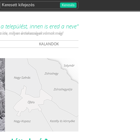
Keresés
 települést, innen is ered a neve"
ts ide, milyen érdekességek várnak még!
KALANDOK