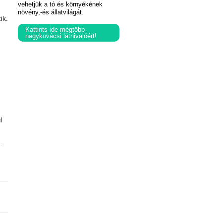
vehetjük a tó és környékének
növény,-és állatvilágát.
ik.
Kattints ide mégtöbb
nagykovácsi látnivalóért!
l
.