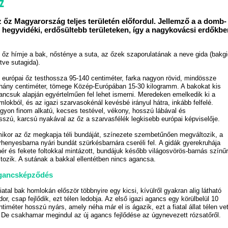
z
 őz Magyarország teljes területén előfordul. Jellemző a a domb-
 hegyvidéki, erdősültebb területeken, így a nagykovácsi erdőkbe
 őz hímje a bak, nősténye a suta, az őzek szaporulatának a neve gida (bakg
etve sutagida).
 európai őz testhossza 95-140 centiméter, farka nagyon rövid, mindössze
hány centiméter, tömege Közép-Európában 15-30 kilogramm. A bakokat kis
ancsuk alapján egyértelműen fel lehet ismerni. Meredeken emelkedik ki a
mlokból, és az igazi szarvasokénál kevésbé irányul hátra, inkább felfelé.
gyon finom alkatú, kecses testével, vékony, hosszú lábával és
sszú, karcsú nyakával az őz a szarvasfélék legkisebb európai képviselője.
ikor az őz megkapja téli bundáját, színezete szembetűnően megváltozik, a
rhenyesbarna nyári bundát szürkésbarnára cseréli fel. A gidák gyerekruhája
hér és fekete foltokkal mintázott, bundájuk később világosvörös-barnás színű
ltozik. A sutának a bakkal ellentétben nincs agancsa.
gancsképződés
fiatal bak homlokán először többnyire egy kicsi, kívülről gyakran alig látható
dor, csap fejlődik, ezt télen ledobja. Az első igazi agancs egy körülbelül 10
ntiméter hosszú nyárs, amely néha már el is ágazik, ezt a fiatal állat télen vet
. De csakhamar megindul az új agancs fejlődése az úgynevezett rózsatőről.