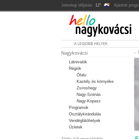
Jelenlegi időjárás:
12°
Ajánlott prog
A LEGJOBB HELYEK
Nagykovácsi
»
Látnivalók
Régiók
Ófalu
Kastély és környéke
Zsíroshegy
Nagy-Szénás
Nagy-Kopasz
Programok
Osztálykirándulás
Vendéglátóhelyek
Üzletek
Aktív kikapcsolódás