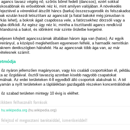
 agancs tavasz végéig nő, szőrös bőrrel fedett (dancsos), ezért sokkal
skosabbnak és erősebbnek néz ki, mint amilyen valójában. A növekedés
fejeztével a vérerekkel átszőtt háncs (barka) összezsugorodik és felszakadoz
bak ezután kezdi letisztítani az agancsát (a fiatal bakoké még júniusban is
rkás lehet), a bokrok ágait csapdossa vele, a fatörzsekhez dörzsöli vagy a
lajba döfködi. Az egész úgy néz ki, mintha a tisztítandó agancs rendkívül
iklandozná a bakot, és időnként már szinte őrületbe kergetné.
teljesen kifejlett agancsszárnak általában három ága van (hatos). Az egyik
őreirányul, a középső meglehetősen egyenesen felfelé, a harmadik nemritkán
aknem derékszögben hátrafelé. Ha az agancsnak több ága van, az már
vételesnek számít.
etmódja
 őz nyáron jellemzően magányosan, vagy kis családi csoportokban él, példáu
ta az őzgidáival. ősztől tavaszig azonban kisebb nagyobb csapatokat
rmálnak. Az erdei területeken 4-8 egyedből álló csoportok alakulnak ki. A tél
lyamán a nyílt területeken a táplálékban gazdagabb részeken koncentrálódnak
 őz szabad területen mintegy 10 évig is elélhet.
cikkben felhasznált források
hu.wikipedia.org
(hu.wikipedia.org)
 felejtsd el megosztani barátaiddal, ismerőseiddel!