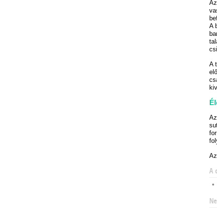
Az
va
be
A 
ba
ta
cs
A 
el
cs
ki
Él
Az
su
fo
fo
Az
A 
Ne