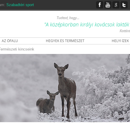
ram:
Szabadtéri sport
Tudtad, hogy...
"A középkorban királyi kovácsok lakták a
Kattin
AZ ÓFALU
HEGYEK ÉS TERMÉSZET
HELYI ÍZEK
Természeti kincseink