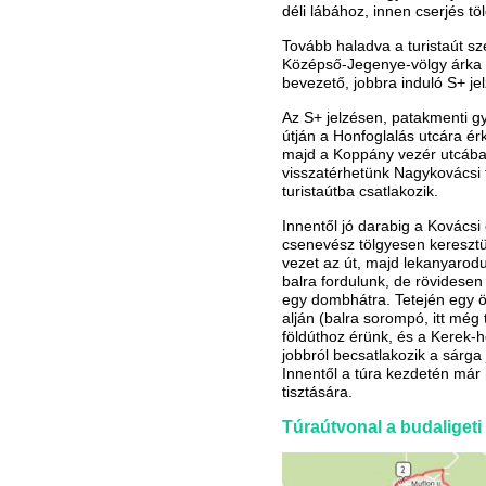
déli lábához, innen cserjés t
Tovább haladva a turistaút sz
Középső-Jegenye-völgy árka fel
bevezető, jobbra induló S+ jel
Az S+ jelzésen, patakmenti gya
útján a Honfoglalás utcára ér
majd a Koppány vezér utcába t
visszatérhetünk Nagykovácsi f
turistaútba csatlakozik.
Innentől jó darabig a Kovácsi
csenevész tölgyesen keresztü
vezet az út, majd lekanyarodu
balra fordulunk, de rövidesen 
egy dombhátra. Tetején egy öre
alján (balra sorompó, itt még
földúthoz érünk, és a Kerek-
jobbról becsatlakozik a sárga 
Innentől a túra kezdetén már
tisztására.
Túraútvonal a budaligeti