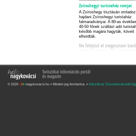
Zsíroshegyi turistaház romjai
A Zsíroshegy tisztásán omladoz
hajdani Zsíroshegyi turistaház
falmaradványai. A 80-as évekb
40-50 főnek szállást adó turista
később magára hagyták, köveit
elhordták.
Ne felejtsd el megosztani bará
© 2026
h
e
l
l
o
nagykovacsi.hu » Minden jog fenntartva. »
Készült az Összekovácsoló Eg