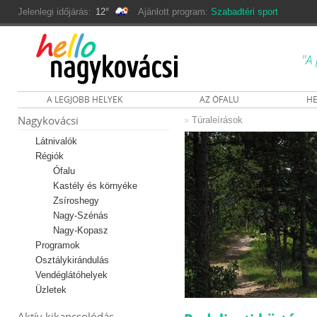
Jelenlegi időjárás:
12°
Ajánlott program:
Szabadtéri sport
"A 
A LEGJOBB HELYEK
AZ ÓFALU
HE
Nagykovácsi
»
Túraleírások
Látnivalók
Régiók
Ófalu
Kastély és környéke
Zsíroshegy
Nagy-Szénás
Nagy-Kopasz
Programok
Osztálykirándulás
Vendéglátóhelyek
Üzletek
Aktív kikapcsolódás