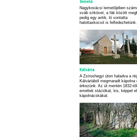
Temető
Nagykovácsi temetőjében számo
sváb sírkövet, a fák között meg
pedig egy antik, ló vontatta
halottaskocsit is felfedezhetünk.
Kálvária
A Zsíroshegyi úton haladva a ré
Kálváriából megmaradt kápolna 
érkezünk. Az út mentén 1832-től
emeltek stációkat, kis, képpel el
kápolnácskákat.