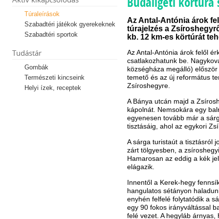
Budaligeti körtúra
Túraleírások
Az Antal-Antónia árok f
Szabadtéri játékok gyerekeknek
túrajelzés a Zsíroshegyrő
Szabadtéri sportok
kb. 12 km-es körtúrát teh
Tudástár
Az Antal-Antónia árok felől ér
csatlakozhatunk be. Nagykov
Gombák
községháza megálló) először a 
temető és az új református te
Természeti kincseink
Zsíroshegyre.
Helyi ízek, receptek
A Bánya utcán majd a Zsírosh
kápolnát. Nemsokára egy balró
egyenesen tovább már a sárg
tisztásáig, ahol az egykori Zs
A sárga turistaút a tisztásról 
zárt tölgyesben, a zsíroshegy
Hamarosan az eddig a kék jelz
elágazik.
Innentől a Kerek-hegy fennsík
hangulatos sétányon haladunk
enyhén felfelé folytatódik a s
egy 90 fokos irányváltással ba
felé vezet. A hegyláb árnyas