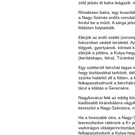
zöld jelzés itt balra leágazik
Rövidesen balra, egy lovardá
a Nagy-Szénás erdős vonulat
fordul be a műút. A sárga je
földúton folytatódik.
Elérjük az erdő szélét (soro
fokozottan védett területét. 
tölgyek, gyertyánok, kőrisek k
elérjük a jobbra, a Kutya-heg
(kerítéskapu, létra). Túránkat 
Egy szétterült bérchát tágas
hegy tisztásokkal tarkított, dé
szürke határkő áll a fűben, a 
felkapaszkodnunk a bérchátr
tárul a kilátás a Gerecsére.
Nagykovácsi felé az eddig köv
kiadósabb kirándulásra vágyi
keresztül a Nagy-Szénásra, 
Ha a hosszabb útra, a Nagy-Sz
leereszkedve rátérünk a K+ je
vadvirágos oldalgerinctisztás
felkapaszkodunk a Kutya-hegy