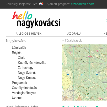
Jelenlegi időjárás:
12°
Ajánlott program:
Szabadtéri sport
A LEGJOBB HELYEK
AZ ÓFALU
HE
Nagykovácsi
»
Túraleírások
Látnivalók
Régiók
Ófalu
Kastély és környéke
Zsíroshegy
Nagy-Szénás
Nagy-Kopasz
Programok
Osztálykirándulás
Vendéglátóhelyek
Üzletek
Aktív kikapcsolódás