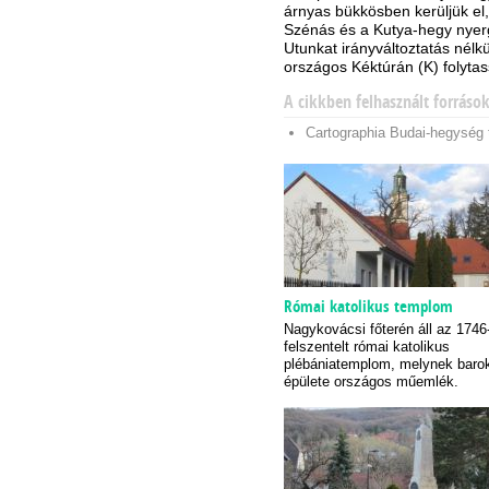
árnyas bükkösben kerüljük el, 
Szénás és a Kutya-hegy nyerg
Utunkat irányváltoztatás nélk
országos Kéktúrán (K) folyta
A cikkben felhasznált forráso
Cartographia Budai-hegység 
Római katolikus templom
Nagykovácsi főterén áll az 1746
felszentelt római katolikus
plébániatemplom, melynek baro
épülete országos műemlék.