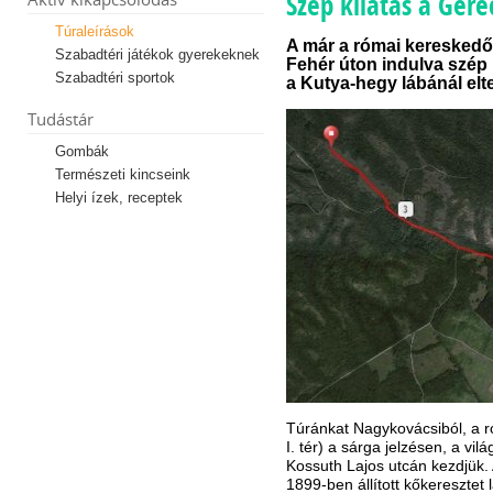
Szép kilátás a Gere
Túraleírások
A már a római kereskedők 
Szabadtéri játékok gyerekeknek
Fehér úton indulva szép
Szabadtéri sportok
a Kutya-hegy lábánál elt
Tudástár
Gombák
Természeti kincseink
Helyi ízek, receptek
Túránkat Nagykovácsiból, a ró
I. tér) a sárga jelzésen, a vi
Kossuth Lajos utcán kezdjük.
1899-ben állított kőkeresztet