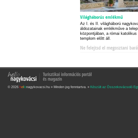
Világháborús emlékmű
Az I. és II. világháború nagykov
áldozatainak emlékműve a telep
központjában, a római katolikus
templom előtt áll.
Ne felejtsd el megosztani bará
© 2026
h
e
l
l
o
nagykovacsi.hu » Minden jog fenntartva. »
Készült az Összekovácsoló Eg