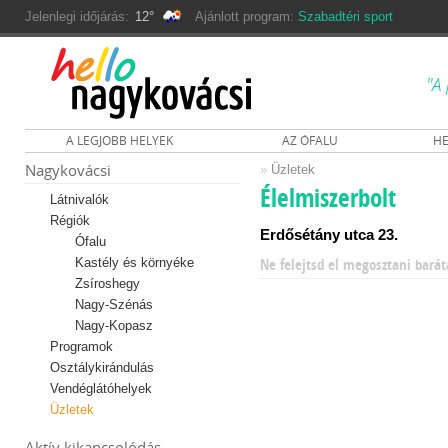
Jelenlegi időjárás:
12°
Ajánlott program:
Szabadtéri sport
"A 
A LEGJOBB HELYEK
AZ ÓFALU
HE
Nagykovácsi
»
Üzletek
Élelmiszerbolt
Látnivalók
Régiók
Erdősétány utca 23.
Ófalu
Kastély és környéke
Ne felejtsd el megosztani barát
Zsíroshegy
Nagy-Szénás
Nagy-Kopasz
Programok
Osztálykirándulás
Vendéglátóhelyek
Üzletek
Aktív kikapcsolódás