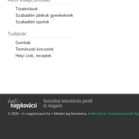
Túraleírások
Szabadtéri játékok gyerekeknek
Szabadtéri sportok
Tudástár
Gombák
Természeti kincseink
Helyi ízek, receptek
© 2026
h
e
l
l
o
nagykovacsi.hu » Minden jog fenntartva. »
Készült az Összekovácsoló Eg