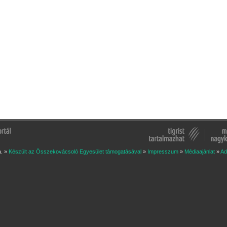
a. »
Készült az Összekovácsoló Egyesület támogatásával
»
Impresszum
»
Médiaajánlat
»
Ad