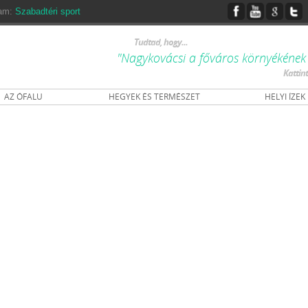
ram:
Szabadtéri sport
Tudtad, hogy...
"Nagykovácsi a főváros környékének
Kattin
AZ ÓFALU
HEGYEK ÉS TERMÉSZET
HELYI ÍZEK