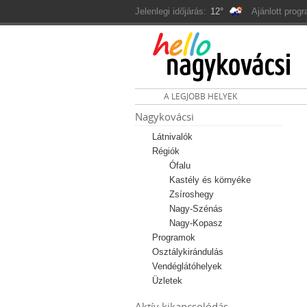
Jelenlegi időjárás:
12°
Ajánlott prog
A LEGJOBB HELYEK
Nagykovácsi
Látnivalók
Régiók
Ófalu
Kastély és környéke
Zsíroshegy
Nagy-Szénás
Nagy-Kopasz
Programok
Osztálykirándulás
Vendéglátóhelyek
Üzletek
Aktív kikapcsolódás