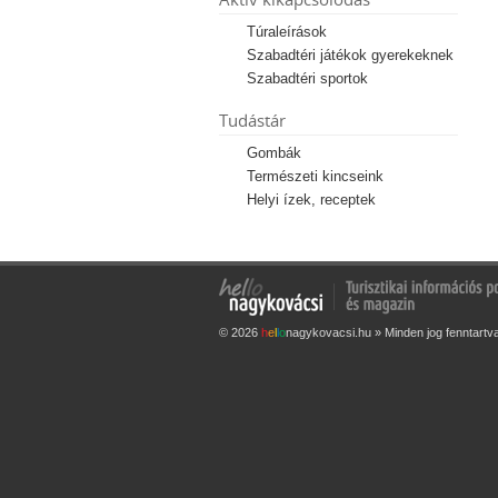
Túraleírások
Szabadtéri játékok gyerekeknek
Szabadtéri sportok
Tudástár
Gombák
Természeti kincseink
Helyi ízek, receptek
© 2026
h
e
l
l
o
nagykovacsi.hu » Minden jog fenntartv