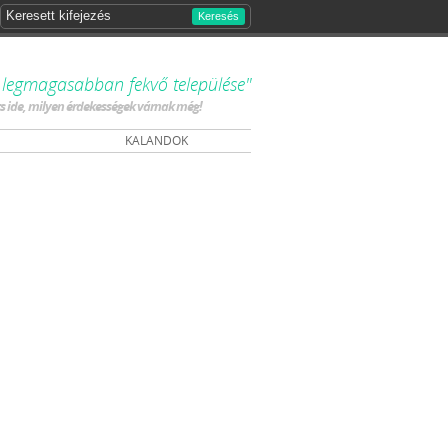
Keresés
 legmagasabban fekvő települése"
ts ide, milyen érdekességek várnak még!
KALANDOK