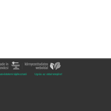
atvédelemi tájékoztató
Ugrás az oldal tetejére!