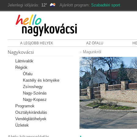
Jelenlegi időjárás:
12°
Ajánlott program:
Szabadtéri sport
A LEGJOBB HELYEK
AZ ÓFALU
HE
Nagykovácsi
»
Magunkról
Látnivalók
Régiók
Ófalu
Kastély és környéke
Zsíroshegy
Nagy-Szénás
Nagy-Kopasz
Programok
Osztálykirándulás
Vendéglátóhelyek
Üzletek
Aktív kikapcsolódás