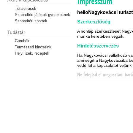
Impresszum
Túraleírások
helloNagykovácsi turiszt
Szabadtéri játékok gyerekeknek
Szabadtéri sportok
Szerkesztőség
A honlap szerkesztését Nagy
Tudástár
munka keretében végzik.
Gombák
Hirdetésszervezés
Természeti kincseink
Helyi ízek, receptek
Ha Nagykovácsi vállalkozó vag
ami segít a Nagykovácsiba be
vedd fel a kapcsolatot velünk
Ne felejtsd el megosztani bará