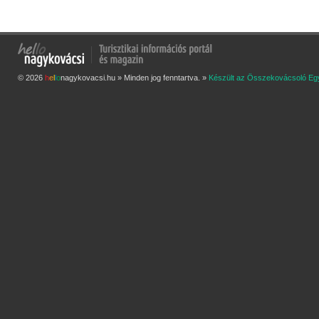
© 2026
h
e
l
l
o
nagykovacsi.hu » Minden jog fenntartva. »
Készült az Összekovácsoló Eg