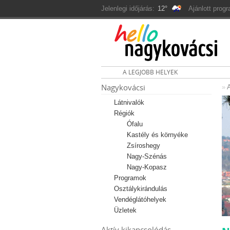
Jelenlegi időjárás:
12°
Ajánlott prog
A LEGJOBB HELYEK
Nagykovácsi
»
A
Látnivalók
Régiók
Ófalu
Kastély és környéke
Zsíroshegy
Nagy-Szénás
Nagy-Kopasz
Programok
Osztálykirándulás
Vendéglátóhelyek
Üzletek
Aktív kikapcsolódás