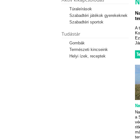
N
Túraleírások
Na
Szabadtéri játékok gyerekeknek
te
Szabadtéri sportok
A 
Tudástár
Ko
Ez
Gombák
Já
Természeti kincseink
T
Helyi ízek, receptek
Na
Na
a 
vé
ri
má
te