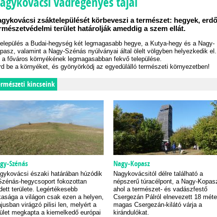
agykovácsi vadregényes tájai
gykovácsi zsáktelepülését körbeveszi a természet: hegyek, erdő
rmészetvédelmi terület határolják ameddig a szem ellát.
település a Budai-hegység két legmagasabb hegye, a Kutya-hegy és a Nagy-
pasz, valamint a Nagy-Szénás nyúlványai által ölelt völgyben helyezkedik el.
 a főváros környékének legmagasabban fekvő települése.
rd be a környéket, és gyönyörködj az egyedülálló természeti környezetben!
ermészeti kincseink
gy-Szénás
Nagy-Kopasz
gykovácsi északi határában húzódik
Nagykovácsitól délre található a
Szénás-hegycsoport fokozottan
népszerű túracélpont, a Nagy-Kopas
dett területe. Legértékesebb
ahol a természet- és vadászfestő
tkasága a világon csak ezen a helyen,
Csergezán Pálról elnevezett 18 méte
jusban virágzó pilisi len, melyért a
magas Csergezán-kilátó várja a
rület megkapta a kiemelkedő európai
kirándulókat.