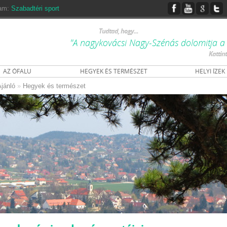
ram:
Szabadtéri sport
Tudtad, hogy...
"A nagykovácsi Nagy-Szénás dolomitja a 
Kattin
AZ ÓFALU
HEGYEK ÉS TERMÉSZET
HELYI ÍZEK
jánló
»
Hegyek és természet