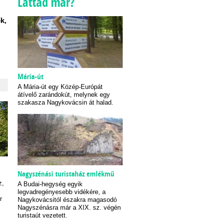
Láttad már?
k,
Mária-út
A Mária-út egy Közép-Európát
átívelő zarándokút, melynek egy
szakasza Nagykovácsin át halad.
Nagyszénási turistaház emlékmű
z,
A Budai-hegység egyik
legvadregényesebb vidékére, a
r
Nagykovácsitól északra magasodó
Nagyszénásra már a XIX. sz. végén
turistaút vezetett.