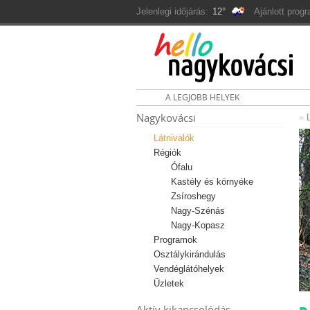
Jelenlegi időjárás:
12°
Ajánlott prog
A LEGJOBB HELYEK
Nagykovácsi
»
Látnivalók
Régiók
Ófalu
Kastély és környéke
Zsíroshegy
Nagy-Szénás
Nagy-Kopasz
Programok
Osztálykirándulás
Vendéglátóhelyek
Üzletek
Aktív kikapcsolódás