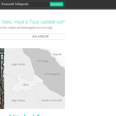
Keresés
Teleki, majd a Tisza családé volt"
ts ide, milyen érdekességek várnak még!
KALANDOK