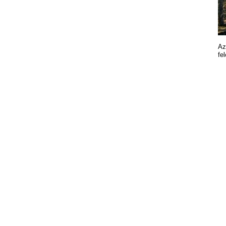
Az
fe