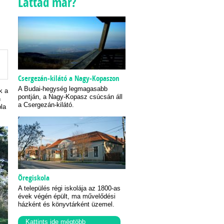
Láttad már?
Csergezán-kilátó a Nagy-Kopaszon
A Budai-hegység legmagasabb
k a
pontján, a Nagy-Kopasz csúcsán áll
n
a Csergezán-kilátó.
bla
Öregiskola
A település régi iskolája az 1800-as
évek végén épült, ma művelődési
házként és könyvtárként üzemel.
Kattints ide mégtöbb