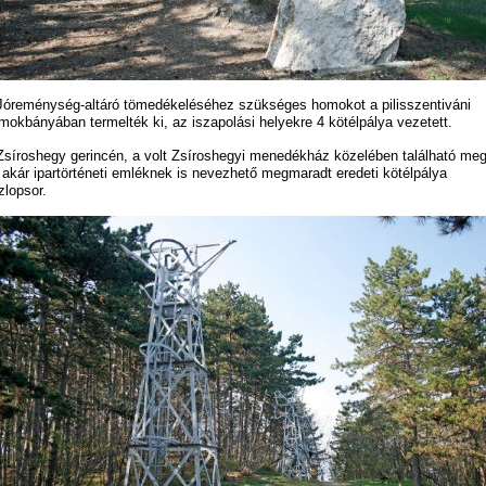
Jóreménység-altáró tömedékeléséhez szükséges homokot a pilisszentiváni
mokbányában termelték ki, az iszapolási helyekre 4 kötélpálya vezetett.
Zsíroshegy gerincén, a volt Zsíroshegyi menedékház közelében található me
 akár ipartörténeti emléknek is nevezhető megmaradt eredeti kötélpálya
zlopsor.