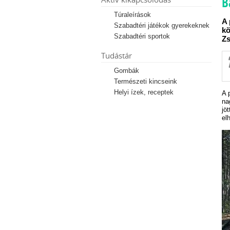
B
Túraleírások
A 
Szabadtéri játékok gyerekeknek
kö
Szabadtéri sportok
Zs
Tudástár
Gombák
Természeti kincseink
Helyi ízek, receptek
A 
na
jö
el