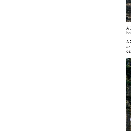
A 
ho
A 
az
os