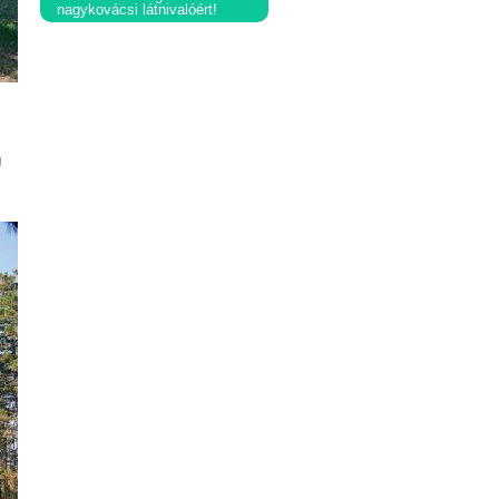
nagykovácsi látnivalóért!
g