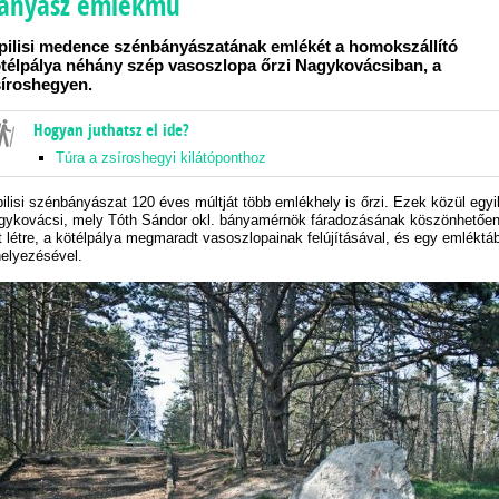
ányász emlékmű
pilisi medence szénbányászatának emlékét a homokszállító
télpálya néhány szép vasoszlopa őrzi Nagykovácsiban, a
íroshegyen.
Hogyan juthatsz el ide?
Túra a zsíroshegyi kilátóponthoz
pilisi szénbányászat 120 éves múltját több emlékhely is őrzi. Ezek közül egyi
gykovácsi, mely Tóth Sándor okl. bányamérnök fáradozásának köszönhetőe
tt létre, a kötélpálya megmaradt vasoszlopainak felújításával, és egy emléktá
helyezésével.