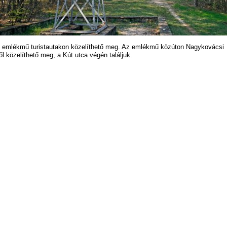
 emlékmű turistautakon közelíthető meg. Az emlékmű közúton Nagykovácsi
lől közelíthető meg, a Kút utca végén találjuk.