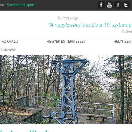
ram:
Szabadtéri sport
Tudtad, hogy...
"A nagykovácsi kastély a 19. sz-ban a 
Kattin
AZ ÓFALU
HEGYEK ÉS TERMÉSZET
HELYI ÍZEK
Látnivalók