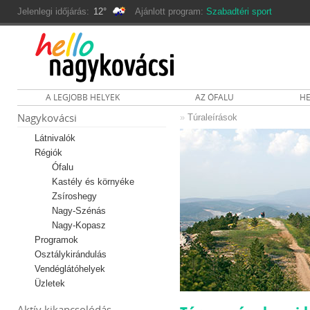
Jelenlegi időjárás:
12°
Ajánlott program:
Szabadtéri sport
A LEGJOBB HELYEK
AZ ÓFALU
HE
Nagykovácsi
»
Túraleírások
Látnivalók
Régiók
Ófalu
Kastély és környéke
Zsíroshegy
Nagy-Szénás
Nagy-Kopasz
Programok
Osztálykirándulás
Vendéglátóhelyek
Üzletek
Aktív kikapcsolódás