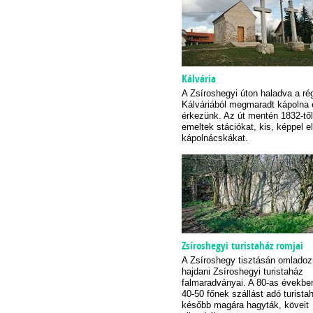
Kálvária
A Zsíroshegyi úton haladva a ré
Kálváriából megmaradt kápolna 
érkezünk. Az út mentén 1832-től
emeltek stációkat, kis, képpel el
kápolnácskákat.
Zsíroshegyi turistaház romjai
A Zsíroshegy tisztásán omladoz
hajdani Zsíroshegyi turistaház
falmaradványai. A 80-as évekb
40-50 főnek szállást adó turista
később magára hagyták, köveit