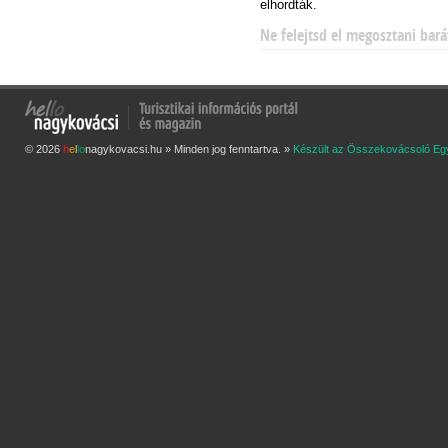
elhordták.
Ne felejtsd el megosztani bará
© 2026
h
e
l
l
o
nagykovacsi.hu » Minden jog fenntartva. »
Készült az Összekovácsoló Eg