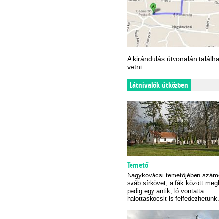
A kirándulás útvonalán találha
vetni:
Látnivalók útközben
Temető
Nagykovácsi temetőjében számo
sváb sírkövet, a fák között meg
pedig egy antik, ló vontatta
halottaskocsit is felfedezhetünk.