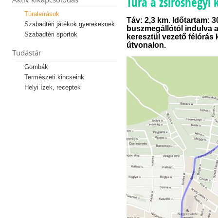
Túra a zsíroshegyi 
Túraleírások
Táv: 2,3 km. Időtartam: 
Szabadtéri játékok gyerekeknek
buszmegállótól indulva a
Szabadtéri sportok
keresztül vezető félórás
útvonalon.
Tudástár
Gombák
Természeti kincseink
Helyi ízek, receptek