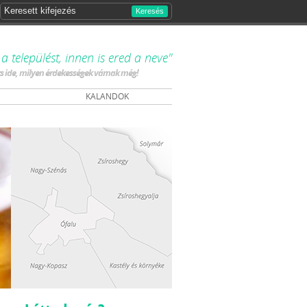
Keresés
 települést, innen is ered a neve"
ts ide, milyen érdekességek várnak még!
KALANDOK