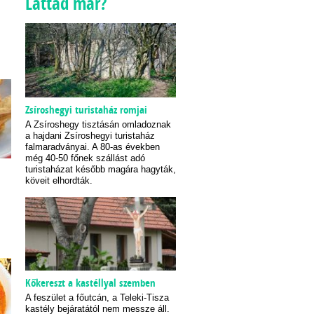
Láttad már?
Zsíroshegyi turistaház romjai
A Zsíroshegy tisztásán omladoznak
a hajdani Zsíroshegyi turistaház
falmaradványai. A 80-as években
még 40-50 főnek szállást adó
turistaházat később magára hagyták,
köveit elhordták.
Kőkereszt a kastéllyal szemben
A feszület a főutcán, a Teleki-Tisza
kastély bejáratától nem messze áll.