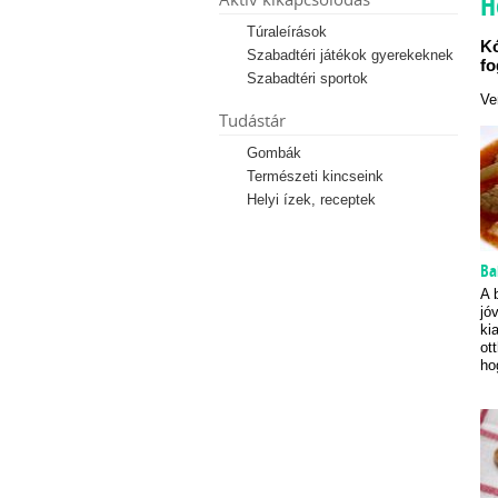
H
Túraleírások
Kó
Szabadtéri játékok gyerekeknek
fo
Szabadtéri sportok
Ve
Tudástár
Gombák
Természeti kincseink
Helyi ízek, receptek
Ba
A 
jó
ki
ot
ho