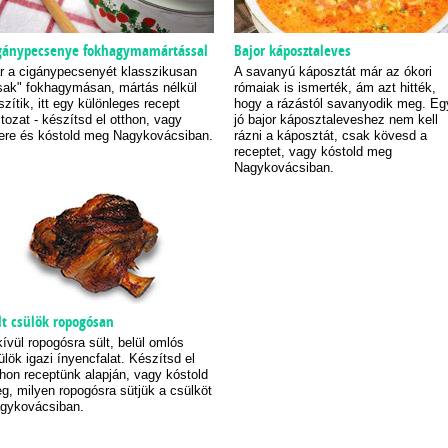
gánypecsenye fokhagymamártással
Bajor káposztaleves
r a cigánypecsenyét klasszikusan
A savanyú káposztát már az ókori
sak" fokhagymásan, mártás nélkül
rómaiak is ismerték, ám azt hitték,
szítik, itt egy különleges recept
hogy a rázástól savanyodik meg. Eg
ltozat - készítsd el otthon, vagy
jó bajor káposztaleveshez nem kell
ere és kóstold meg Nagykovácsiban.
rázni a káposztát, csak kövesd a
receptet, vagy kóstold meg
Nagykovácsiban.
lt csülök ropogósan
kívül ropogósra sült, belül omlós
ülök igazi ínyencfalat. Készítsd el
thon receptünk alapján, vagy kóstold
g, milyen ropogósra sütjük a csülköt
gykovácsiban.