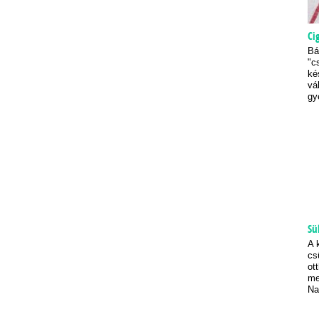
Ci
Bá
"c
ké
vá
gy
Sü
A 
cs
ot
me
Na