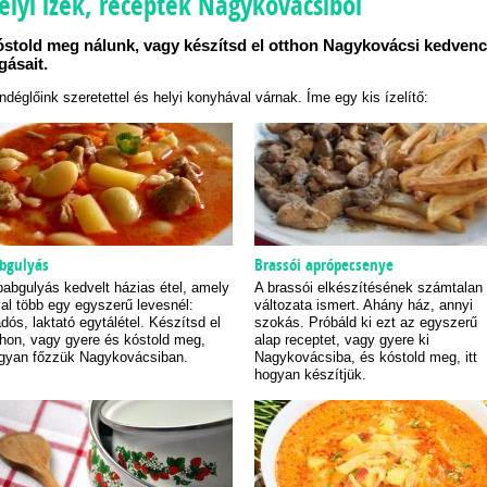
elyi ízek, receptek Nagykovácsiból
stold meg nálunk, vagy készítsd el otthon Nagykovácsi kedvenc
gásait.
ndéglőink szeretettel és helyi konyhával várnak. Íme egy kis ízelítő:
bgulyás
Brassói aprópecsenye
babgulyás kedvelt házias étel, amely
A brassói elkészítésének számtalan
val több egy egyszerű levesnél:
változata ismert. Ahány ház, annyi
adós, laktató egytálétel. Készítsd el
szokás. Próbáld ki ezt az egyszerű
thon, vagy gyere és kóstold meg,
alap receptet, vagy gyere ki
gyan főzzük Nagykovácsiban.
Nagykovácsiba, és kóstold meg, itt
hogyan készítjük.