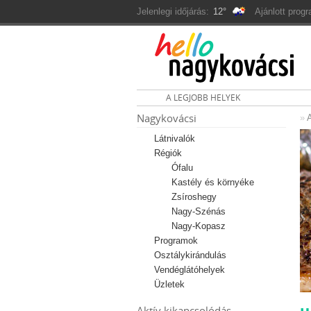
Jelenlegi időjárás:
12°
Ajánlott prog
A LEGJOBB HELYEK
Nagykovácsi
»
A
Látnivalók
Régiók
Ófalu
Kastély és környéke
Zsíroshegy
Nagy-Szénás
Nagy-Kopasz
Programok
Osztálykirándulás
Vendéglátóhelyek
Üzletek
Aktív kikapcsolódás