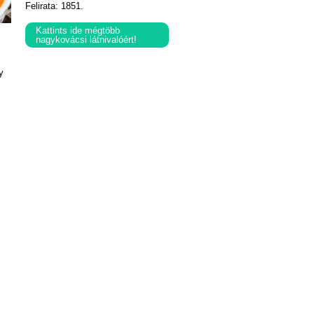
Felirata: 1851.
Kattints ide mégtöbb
nagykovácsi látnivalóért!
y