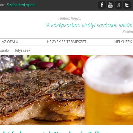
ram:
Szabadtéri sport
Tudtad, hogy...
"A középkorban királyi kovácsok lakták a
Kattin
AZ ÓFALU
HEGYEK ÉS TERMÉSZET
HELYI ÍZEK
jánló
»
Helyi ízek