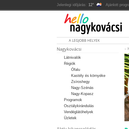
Jelenlegi időjárás:
12°
Ajánlott prog
A LEGJOBB HELYEK
Nagykovácsi
»
Látnivalók
Régiók
Ófalu
Kastély és környéke
Zsíroshegy
Nagy-Szénás
Nagy-Kopasz
Programok
Osztálykirándulás
Vendéglátóhelyek
Üzletek
Aktív kikapcsolódás