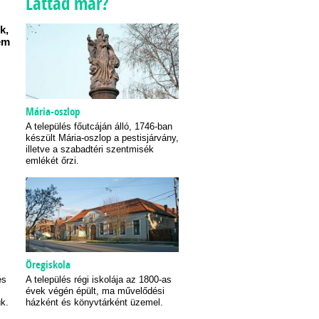
Láttad már?
k,
em
Mária-oszlop
A település főutcáján álló, 1746-ban
készült Mária-oszlop a pestisjárvány,
illetve a szabadtéri szentmisék
emlékét őrzi.
Öregiskola
és
A település régi iskolája az 1800-as
évek végén épült, ma művelődési
k.
házként és könyvtárként üzemel.