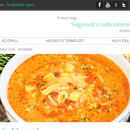
ram:
Szabadtéri sport
Tudtad, hogy...
"Nagykovácsi külterületeine
Kattin
AZ ÓFALU
HEGYEK ÉS TERMÉSZET
HELYI ÍZEK
Helyi ízek, receptek