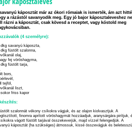
ajor káposztaleves
savanyú káposztát már az ókori rómaiak is ismerték, ám azt hitté
gy a rázástól savanyodik meg. Egy jó bajor káposztaleveshez n
ll rázni a káposztát, csak kövesd a receptet, vagy kóstold meg
gykovácsiban.
zzávalók (4 személyre):
 dkg savanyú káposzta,
 dkg füstölt szalonna,
evőkanál olaj,
nagy fej vöröshagyma,
 dkg füstölt tarja,
,
ölt bors,
bérlevél,
l tejföl,
evőkanál liszt,
csokor friss kapor
készítés:
füstölt szalonnát vékony csíkokra vágjuk, és az olajon kiolvasztjuk. A
gtisztított, finomra aprított vöröshagymát hozzáadjuk, aranysárgára pirítjuk, 
csíkokra vágott füstölt tarjával összekeverjük, majd vízzel felengedjük. A
vanyú káposztát (ha szükséges) átmossuk, kissé összevágjuk és beletesszü