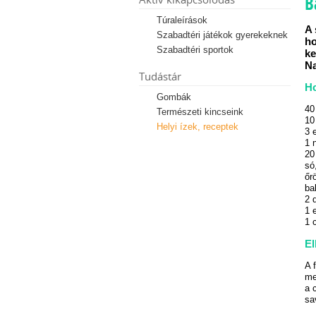
B
Túraleírások
A 
Szabadtéri játékok gyerekeknek
ho
Szabadtéri sportok
ke
Na
Tudástár
Ho
Gombák
40
Természeti kincseink
10
Helyi ízek, receptek
3 
1 
20
só
őr
ba
2 d
1 
1 
El
A 
me
a 
sa