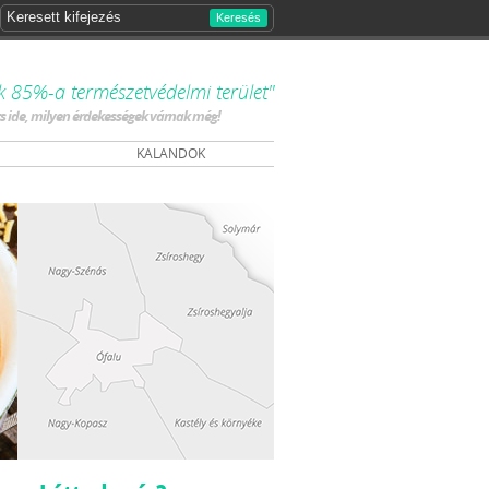
Keresés
k 85%-a természetvédelmi terület"
ts ide, milyen érdekességek várnak még!
KALANDOK