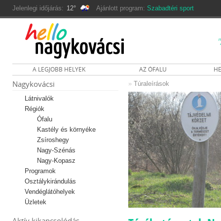
Jelenlegi időjárás:
12°
Ajánlott program:
Szabadtéri sport
A LEGJOBB HELYEK
AZ ÓFALU
HE
Nagykovácsi
»
Túraleírások
Látnivalók
Régiók
Ófalu
Kastély és környéke
Zsíroshegy
Nagy-Szénás
Nagy-Kopasz
Programok
Osztálykirándulás
Vendéglátóhelyek
Üzletek
Aktív kikapcsolódás