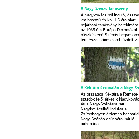
A Nagy-Szénás tanösvény
A Nagykovácsiból induló, össze
km hosszú és kb. 1,5 óra alatt
bejárható tanösvény betekintést 
az 1965-óta Európa Diplomával
büszkélkedő Szénás-hegycsoport
természeti kincsekkel tűzdelt vi
A Kéktúra útvonalán a Nagy-Sz
Az országos Kéktúra a Remete-
szurdok felől érkezik Nagykovác
és a Nagy-Szénásra tart.
Nagykovácsiból indulva a
Zsíroshegyen érdemes becsatla
Nagy-Szénás csúcsára induló
turistaútra.