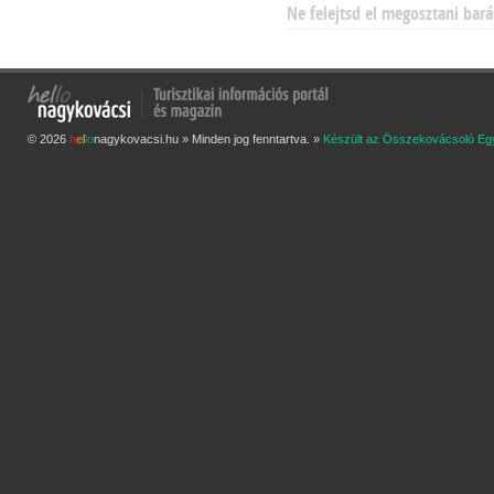
Ne felejtsd el megosztani bará
© 2026
h
e
l
l
o
nagykovacsi.hu » Minden jog fenntartva. »
Készült az Összekovácsoló Eg