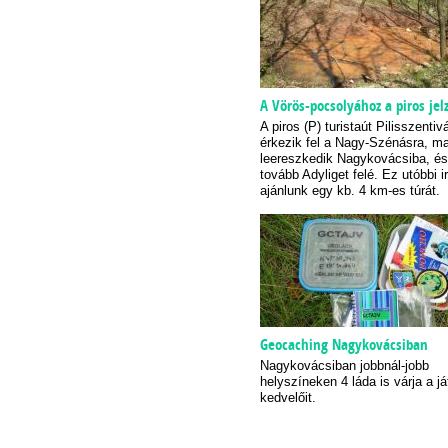
A Vörös-pocsolyához a piros jel
A piros (P) turistaút Pilisszentivá
érkezik fel a Nagy-Szénásra, ma
leereszkedik Nagykovácsiba, és
tovább Adyliget felé. Ez utóbbi 
ajánlunk egy kb. 4 km-es túrát.
Geocaching Nagykovácsiban
Nagykovácsiban jobbnál-jobb
helyszíneken 4 láda is várja a já
kedvelőit.