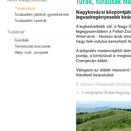
Túrák, túrautak N
Túraleírások
Nagykovácsi központjáb
Szabadtéri játékok gyerekeknek
legvadregényesebb kirán
Szabadtéri sportok
A legkedveltebb cél, a Nagy
Tudástár
legegyszerűbben a Felső-Zs
Antal-árok - Hosszú-árok útvo
Gombák
hegy felé indulva kereshető fe
Természeti kincseink
A település medencéjétől dé
Helyi ízek, receptek
pontja, a körtúrával is megkö
Csergezán-kilátó.
Válogass az alábbi népszerű t
feledtető kirándulást.
A cikkben felhasznált forráso
Cartographia Budai-hegység 