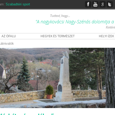
ram:
Szabadtéri sport
Tudtad, hogy...
"A nagykovácsi Nagy-Szénás dolomitja a 
Kattin
AZ ÓFALU
HEGYEK ÉS TERMÉSZET
HELYI ÍZEK
Látnivalók