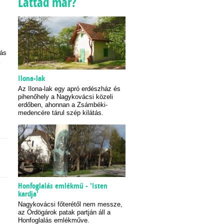
Láttad már?
nás
Ilona-lak
Az Ilona-lak egy apró erdészház és
pihenőhely a Nagykovácsi közeli
erdőben, ahonnan a Zsámbéki-
medencére tárul szép kilátás.
Honfoglalás emlékmű - 'Isten
kardja'
Nagykovácsi főterétől nem messze,
az Ördögárok patak partján áll a
Honfoglalás emlékműve.