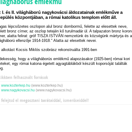
ilágháborús emlékmű
 I. és II. világháború nagykovácsi áldozatainak emlékműve a
lepülés központjában, a római katolikus templom előtt áll.
gas lépcsőzetes oszlopon alul bronz dombormű, felette az elesettek neve,
elett bronz címer, az oszlop tetején kő turulmadár ül. A talpazaton bronz koro
mer, alatta felirat: gróf TISZA ISTVÁN nemzetünk és községünk mártyrja és a
lágháború ellenzője 1914-1918." Alatta az elesettek nevei.
 alkotást Kocsis Miklós szobrász rekonstruálta 1991-ben
dekesség, hogy a világháborús emlékmű alapozásakor (1925-ben) római kori
leteket, egy római katona égetett agyagtáblákból készült koporsóját találták
g.
cikkben felhasznált források
www.kozterkep.hu
(www.kozterkep.hu)
www.nagykovacsi.hu
(www.nagykovacsi.hu)
 felejtsd el megosztani barátaiddal, ismerőseiddel!