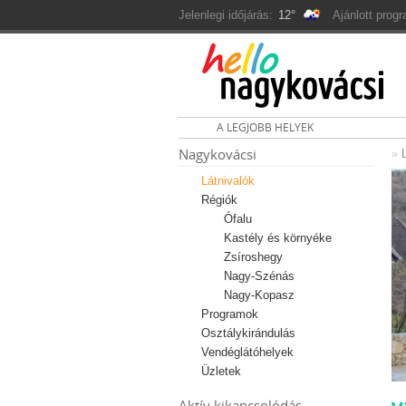
Jelenlegi időjárás:
12°
Ajánlott prog
A LEGJOBB HELYEK
Nagykovácsi
»
Látnivalók
Régiók
Ófalu
Kastély és környéke
Zsíroshegy
Nagy-Szénás
Nagy-Kopasz
Programok
Osztálykirándulás
Vendéglátóhelyek
Üzletek
Aktív kikapcsolódás