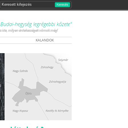
Keresés
Budai-hegység legrégebbi kőzete"
ts ide, milyen érdekességek várnak még!
KALANDOK