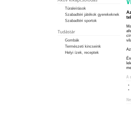
V
Túraleírások
Az
Szabadtéri játékok gyerekeknek
te
Szabadtéri sportok
Ma
Tudástár
af
cí
Gombák
vi
Természeti kincseink
Az
Helyi ízek, receptek
Ér
le
me
A 
Ne