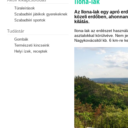
Ilona-lak
Túraleírások
Az Ilona-lak egy apró e
Szabadtéri játékok gyerekeknek
közeli erdőben, ahonnan
Szabadtéri sportok
kilátás.
Tudástár
Ilona-lak az erdészet használ
asztalokkal körülvéve. Nem jel
Gombák
Nagykovácsitól kb. 6 km-re ke
Természeti kincseink
Helyi ízek, receptek