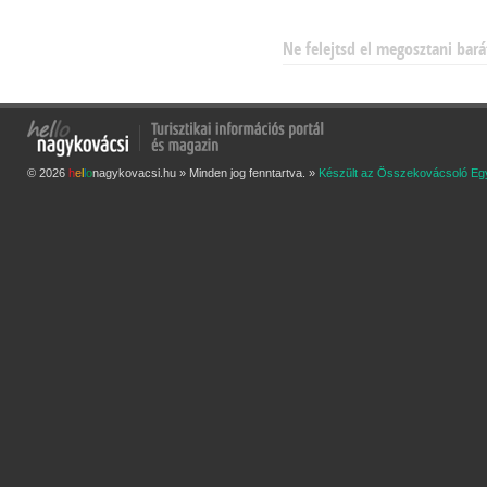
Ne felejtsd el megosztani bará
© 2026
h
e
l
l
o
nagykovacsi.hu » Minden jog fenntartva. »
Készült az Összekovácsoló Eg