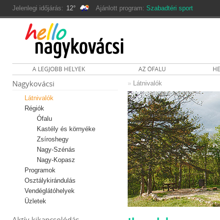
Jelenlegi időjárás:
12°
Ajánlott program:
Szabadtéri sport
A LEGJOBB HELYEK
AZ ÓFALU
HE
Nagykovácsi
»
Látnivalók
Látnivalók
Régiók
Ófalu
Kastély és környéke
Zsíroshegy
Nagy-Szénás
Nagy-Kopasz
Programok
Osztálykirándulás
Vendéglátóhelyek
Üzletek
Aktív kikapcsolódás