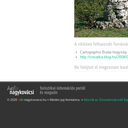
A cikkben felhasznált forráso
Cartographia Budai-hegység 
http://vosatka.blog.hu/2008
Ne felejtsd el megosztani bará
© 2026
h
e
l
l
o
nagykovacsi.hu » Minden jog fenntartva. »
Készült az Összekovácsoló Eg