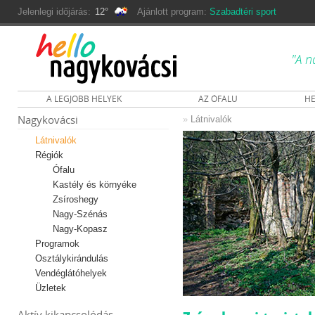
Jelenlegi időjárás:
12°
Ajánlott program:
Szabadtéri sport
"A n
A LEGJOBB HELYEK
AZ ÓFALU
HE
Nagykovácsi
»
Látnivalók
Látnivalók
Régiók
Ófalu
Kastély és környéke
Zsíroshegy
Nagy-Szénás
Nagy-Kopasz
Programok
Osztálykirándulás
Vendéglátóhelyek
Üzletek
Aktív kikapcsolódás