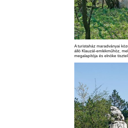
A turistaház maradványai köz
álló Klauzál-emlékműhöz, mel
megalapítója és elnöke tiszte