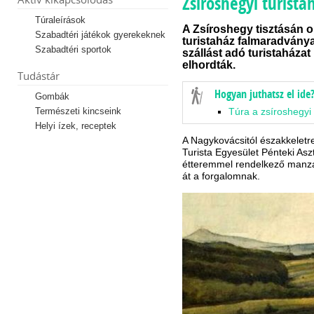
Zsíroshegyi turista
Túraleírások
A Zsíroshegy tisztásán 
Szabadtéri játékok gyerekeknek
turistaház falmaradvány
Szabadtéri sportok
szállást adó turistaháza
elhordták.
Tudástár
Hogyan juthatsz el ide
Gombák
Természeti kincseink
Túra a zsíroshegyi
Helyi ízek, receptek
A Nagykovácsitól északkelet
Turista Egyesület Pénteki Aszta
étteremmel rendelkező manzá
át a forgalomnak.