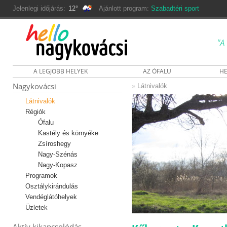
Jelenlegi időjárás:
12°
Ajánlott program:
Szabadtéri sport
"A
A LEGJOBB HELYEK
AZ ÓFALU
HE
Nagykovácsi
»
Látnivalók
Látnivalók
Régiók
Ófalu
Kastély és környéke
Zsíroshegy
Nagy-Szénás
Nagy-Kopasz
Programok
Osztálykirándulás
Vendéglátóhelyek
Üzletek
Aktív kikapcsolódás