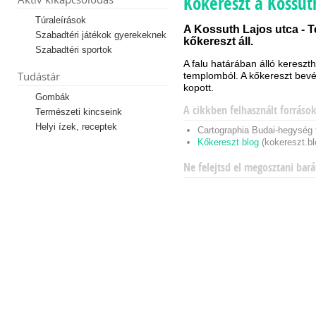
Kőkereszt a Kossut
Túraleírások
A Kossuth Lajos utca - T
Szabadtéri játékok gyerekeknek
kőkereszt áll.
Szabadtéri sportok
A falu határában álló kereszt
Tudástár
templomból. A kőkereszt bevés
kopott.
Gombák
A cikkben felhasznált forráso
Természeti kincseink
Helyi ízek, receptek
Cartographia Budai-hegység 
Kőkereszt blog
(kokereszt.bl
Ne felejtsd el megosztani bará