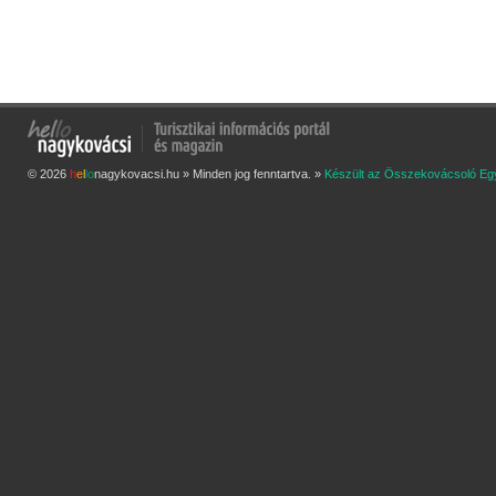
© 2026
h
e
l
l
o
nagykovacsi.hu » Minden jog fenntartva. »
Készült az Összekovácsoló Eg