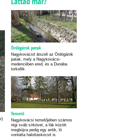
Láttad már?
Ördögárok patak
Nagykovácsit átszeli az Ördögárok
patak, mely a Nagykovácsi-
medencében ered, és a Dunába
torkollik.
Temető
r)
Nagykovácsi temetőjében számos
régi sváb sírkövet, a fák között
megbújva pedig egy antik, ló
vontatta halottaskocsit is