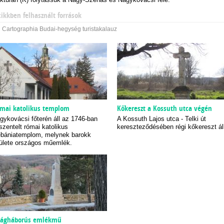
cikkben felhasznált források
Cartographia Budai-hegység turistakalauz
mai katolikus templom
Kőkereszt a Kossuth utca végén
gykovácsi főterén áll az 1746-ban
A Kossuth Lajos utca - Telki út
lszentelt római katolikus
kereszteződésében régi kőkereszt ál
ébániatemplom, melynek barokk
ülete országos műemlék.
lágháborús emlékmű