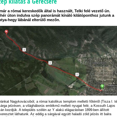
zép kilátás a Gerecsére
már a római kereskedők által is használt, Telki felé vezető ún.
hér úton indulva szép panorámát kínáló kilátóponthoz jutunk a
tya-hegy lábánál elterülő mezőn.
ránkat Nagykovácsiból, a római katolikus templom melletti főtérről (Tisza I. té
sárga jelzésen, a világháborús emlékmű mellett nyugat felé, a Kossuth Lajos
cán kezdjük. A település szélén az Y alakú elágazásban 1899-ben állított
keresztet láthatunk. Az eddig a sárgával együtt haladó zöld jelzés itt balra