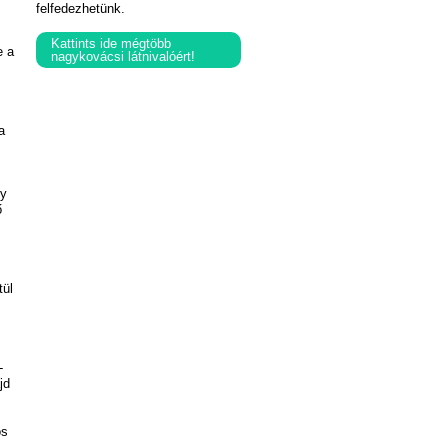
felfedezhetünk.
Kattints ide mégtöbb
e a
nagykovácsi látnivalóért!
a
gy
ő
tül
-
jd
os