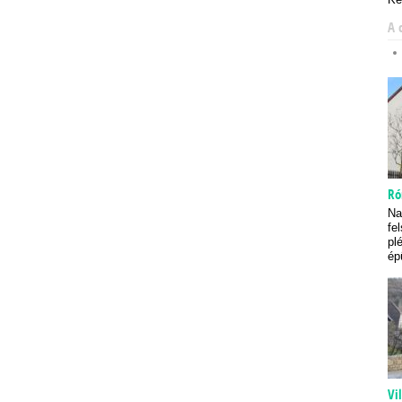
A 
Ró
Na
fe
pl
ép
Vi