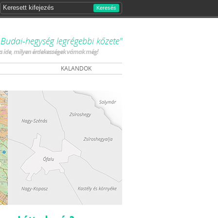
Keresés
Budai-hegység legrégebbi kőzete"
ts ide, milyen érdekességek várnak még!
KALANDOK