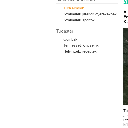
S
Túraleírások
A 
Szabadtéri játékok gyerekeknek
Fe
Szabadtéri sportok
Ku
Tudástár
Gombák
Természeti kincseink
Helyi ízek, receptek
Tú
a 
ut
kő