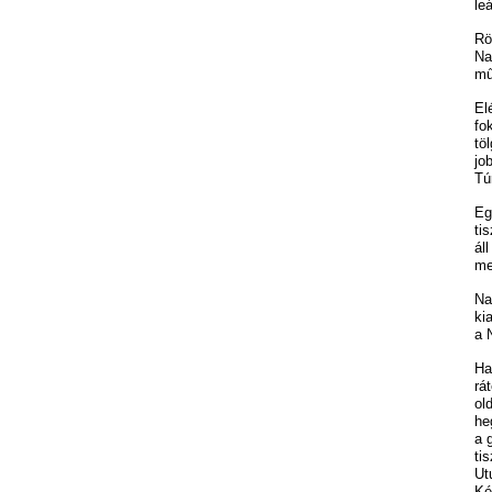
le
Rö
Na
mű
El
fo
tö
jo
Tú
Eg
ti
ál
me
Na
ki
a 
Ha
rá
ol
he
a 
ti
Ut
Ké