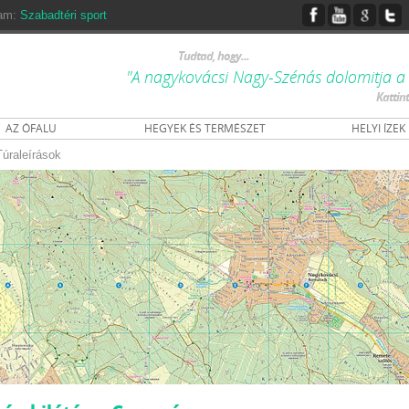
ram:
Szabadtéri sport
Tudtad, hogy...
"A nagykovácsi Nagy-Szénás dolomitja a 
Kattin
AZ ÓFALU
HEGYEK ÉS TERMÉSZET
HELYI ÍZEK
Túraleírások