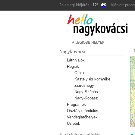
Jelenlegi időjárás:
12°
Ajánlott prog
A LEGJOBB HELYEK
Nagykovácsi
»
Látnivalók
Régiók
Ófalu
Kastély és környéke
Zsíroshegy
Nagy-Szénás
Nagy-Kopasz
Programok
Osztálykirándulás
Vendéglátóhelyek
Üzletek
Aktív kikapcsolódás