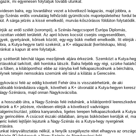
ágazik, mi egyenesen folytatjuk tovább utunkat.
videsen balra, egy lovardához vezet a következő leágazás, majd jobbra, a
gy-Szénás erdős vonulatáig felhőzódó gyümölcsös majorépületeihez fordul b
út. A sárga jelzés a kissé emelkedő, murvás-kőszórásos földúton folytatódik.
érjük az erdő szélét (sorompó), a Szénás-hegycsoport Európa Diplomás,
kozottan védett területét. Az apró köves kocsiút cserjés vegyeserdőben,
lgyek, gyertyánok, kőrisek között, egy-egy bükk mellett emelkedik. Itt elérjük 
bbra, a Kutya-hegyre tartó szekérút, a K+ elágazását (kerítéskapu, létra).
ránkat a kapun át erre folytatjuk.
y szétterült bérchát tágas mezőjének aljára érkezünk. Szemközt a Kutya-he
sztásokkal tarkított, déli homloka látszik. Balra feljebb egy régi, szürke határk
l a fűben, a kilátóponthoz ebbe az irányba kell felkapaszkodnunk a bérchátra,
lynek tetején nemsokára szemünk elé tárul a kilátás a Gerecsére.
gykovácsi felé az eddig követett Fehér útra is visszatérhetünk, de aki
adósabb kirándulásra vágyik, követheti a K+ útvonalát a Kutya-hegyen keresz
Nagy-Szénásra, majd onnan Nagykovácsiba.
 a hosszabb útra, a Nagy-Szénás felé indulnánk, a kilátópontról leereszkedve
térünk a K+ jelzésre, rövidesen elérjük a következő vadvirágos
dalgerinctisztást, jobbra kanyarodva, ligetes terepen felkapaszkodunk a Kutya
gy gerincélére. A csúcsot északi oldalában, árnyas bükkösben kerüljük el, ma
geric keleti lejtőjén lejutunk a Nagy-Szénás és a Kutya-hegy nyergének
sztására.
unkat irányváltoztatás nélkül, a fenyők szegélyezte rétet elhagyva az ország
ktúrán (K) folytassuk a Nagy-Szénás és Nagykovácsi felé.