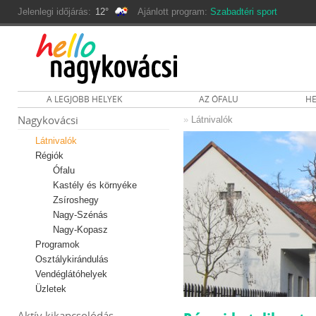
Jelenlegi időjárás:
12°
Ajánlott program:
Szabadtéri sport
A LEGJOBB HELYEK
AZ ÓFALU
HE
Nagykovácsi
»
Látnivalók
Látnivalók
Régiók
Ófalu
Kastély és környéke
Zsíroshegy
Nagy-Szénás
Nagy-Kopasz
Programok
Osztálykirándulás
Vendéglátóhelyek
Üzletek
Aktív kikapcsolódás