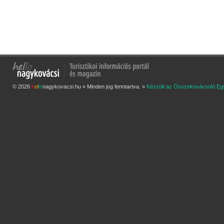
© 2026
h
e
l
l
o
nagykovacsi.hu » Minden jog fenntartva. »
Készült az Összekovácsoló Eg