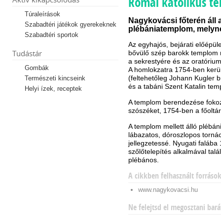
Római katolikus t
Túraleírások
Nagykovácsi főterén áll 
Szabadtéri játékok gyerekeknek
plébániatemplom, melyn
Szabadtéri sportok
Az egyhajós, bejárati előépület
Tudástár
bővülő szép barokk templom m
a sekrestyére és az oratórium
Gombák
A homlokzatra 1754-ben kerül
(feltehetőleg Johann Kugler b
Természeti kincseink
és a tabáni Szent Katalin te
Helyi ízek, receptek
A templom berendezése fokozat
szószéket, 1754-ben a főoltár
A templom mellett álló plébán
lábazatos, dóroszlopos tornác
jellegzetessé. Nyugati faláb
szőlőtelepítés alkalmával talál
plébános.
A cikkben felhasznált forráso
www.nagykovacsi.hu
Ne felejtsd el megosztani bará