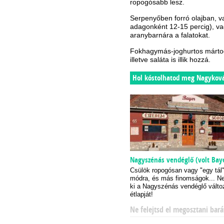
ropogósabb lesz.
Serpenyőben forró olajban, v
adagonként 12-15 percig), v
aranybarnára a falatokat.
Fokhagymás-joghurtos márto
illetve saláta is illik hozzá.
Hol kóstolhatod meg Nagykov
Nagyszénás vendéglő (volt Bay
Csülök ropogósan vagy "egy tál
módra, és más finomságok... N
ki a Nagyszénás vendéglő válto
étlapját!
Ne felejtsd el megosztani bará