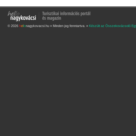
© 2026
h
e
l
l
o
nagykovacsi.hu » Minden jog fenntartva. »
Készült az Összekovácsoló Eg