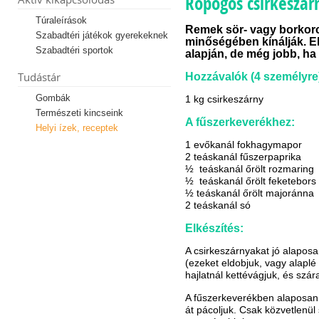
Ropogós csirkeszár
Túraleírások
Remek sör- vagy borkorc
Szabadtéri játékok gyerekeknek
minőségében kínálják. El
Szabadtéri sportok
alapján, de még jobb, h
Tudástár
Hozzávalók (4 személyre
Gombák
1 kg csirkeszárny
Természeti kincseink
A fűszerkeverékhez:
Helyi ízek, receptek
1 evőkanál fokhagymapor
2 teáskanál fűszerpaprika
½ teáskanál őrölt rozmaring
½ teáskanál őrölt feketebors
½ teáskanál őrölt majoránna
2 teáskanál só
Elkészítés:
A csirkeszárnyakat jó alapos
(ezeket eldobjuk, vagy alaplé
hajlatnál kettévágjuk, és szár
A fűszerkeverékben alaposan 
át pácoljuk. Csak közvetlenül 