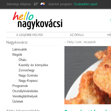
Jelenlegi időjárás:
12°
Ajánlott program:
Szabadtéri sport
A LEGJOBB HELYEK
AZ ÓFALU
HE
Nagykovácsi
»
Helyi ízek, receptek
Látnivalók
Régiók
Ófalu
Kastély és környéke
Zsíroshegy
Nagy-Szénás
Nagy-Kopasz
Programok
Osztálykirándulás
Vendéglátóhelyek
Üzletek
Aktív kikapcsolódás