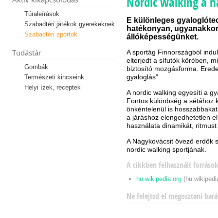
Nordic walking a 
Túraleírások
E különleges gyaloglóte
Szabadtéri játékok gyerekeknek
hatékonyan, ugyanakkor 
Szabadtéri sportok
állóképességünket.
Tudástár
A sportág Finnországból ind
elterjedt a sífutók körében, m
Gombák
biztosító mozgásforma. Eredet
gyaloglás”.
Természeti kincseink
Helyi ízek, receptek
A nordic walking egyesíti a gy
Fontos különbség a sétához k
önkéntelenül is hosszabbakat
a járáshoz elengedhetetlen 
használata dinamikát, ritmust
A Nagykovácsit övező erdők s
nordic walking sportjának.
A cikkben felhasznált forráso
hu.wikipedia.org
(hu.wikipedi
Ne felejtsd el megosztani bará