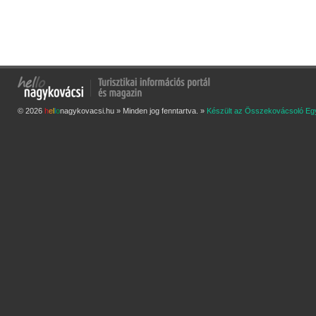
© 2026
h
e
l
l
o
nagykovacsi.hu » Minden jog fenntartva. »
Készült az Összekovácsoló Eg