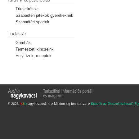
Túraleírások
Szabadtéri játékok gyerekeknek
Szabadtéri sportok
Tudástár
Gombák
Természeti kincseink
Helyi ízek, receptek
© 2026
h
e
l
l
o
nagykovacsi.hu » Minden jog fenntartva. »
Készült az Összekovácsoló Eg