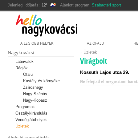
Jelenlegi időjárás:
12°
Ajánlott program:
Szabadtéri sport
A LEGJOBB HELYEK
AZ ÓFALU
HE
Nagykovácsi
»
Üzletek
Virágbolt
Látnivalók
Régiók
Kossuth Lajos utca 29.
Ófalu
Kastély és környéke
Ne felejtsd el megosztani barát
Zsíroshegy
Nagy-Szénás
Nagy-Kopasz
Programok
Osztálykirándulás
Vendéglátóhelyek
Üzletek
Aktív kikapcsolódás