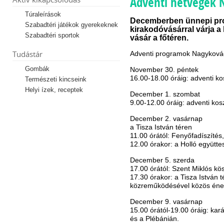
Adventi hétvégék 
Túraleírások
Decemberben ünnepi pr
Szabadtéri játékok gyerekeknek
kirakodóvásárral várja a
Szabadtéri sportok
vásár a főtéren.
Tudástár
Adventi programok Nagyková
Gombák
November 30. péntek
16.00-18.00 óráig: adventi k
Természeti kincseink
Helyi ízek, receptek
December 1. szombat
9.00-12.00 óráig: adventi kos
December 2. vasárnap
a Tisza István téren
11.00 órától: Fenyőfadíszítés
12.00 órakor: a Holló együtt
December 5. szerda
17.00 órától: Szent Miklós k
17.30 órakor: a Tisza Istvá
közreműködésével közös énekl
December 9. vasárnap
15.00 órától-19.00 óráig: kar
és a Plébánián.