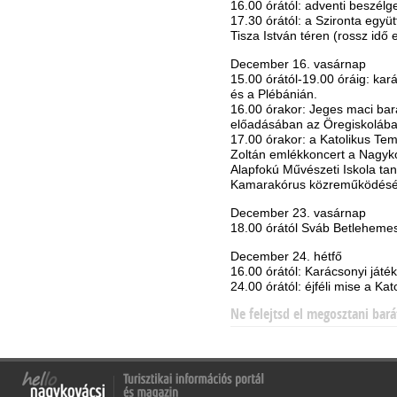
16.00 órától: adventi beszélg
17.30 órától: a Szironta együ
Tisza István téren (rossz idő
December 16. vasárnap
15.00 órától-19.00 óráig: kar
és a Plébánián.
16.00 órakor: Jeges maci bar
előadásában az Öregiskolába
17.00 órakor: a Katolikus Te
Zoltán emlékkoncert a Nagyk
Alapfokú Művészeti Iskola ta
Kamarakórus közreműködésé
December 23. vasárnap
18.00 órától Sváb Betleheme
December 24. hétfő
16.00 órától: Karácsonyi játék
24.00 órától: éjféli mise a K
Ne felejtsd el megosztani bará