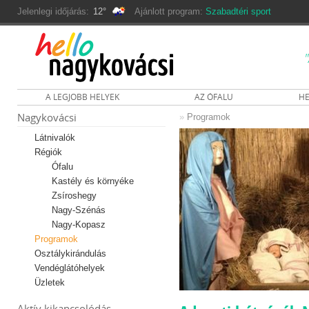
Jelenlegi időjárás:
12°
Ajánlott program:
Szabadtéri sport
A LEGJOBB HELYEK
AZ ÓFALU
HE
Nagykovácsi
»
Programok
Látnivalók
Régiók
Ófalu
Kastély és környéke
Zsíroshegy
Nagy-Szénás
Nagy-Kopasz
Programok
Osztálykirándulás
Vendéglátóhelyek
Üzletek
Aktív kikapcsolódás