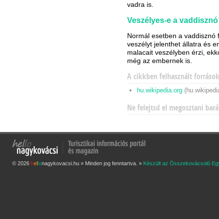
vadra is.
Veszélyes-e a vaddisznó
Normál esetben a vaddisznó f
veszélyt jelenthet állatra és 
malacait veszélyben érzi, ek
még az embernek is.
A cikkben felhasznált forráso
hu.wikipedia.org
(hu.wikipedi
Ne felejtsd el megosztani bará
© 2026
h
e
l
l
o
nagykovacsi.hu » Minden jog fenntartva. »
Készült az Összekovácsoló Eg