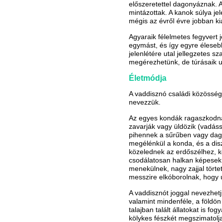
előszeretettel dagonyáznak. A
mintázottak. A kanok súlya je
mégis az évről évre jobban ki
Agyaraik félelmetes fegyvert 
egymást, és így egyre élese
jelenlétére utal jellegzetes sz
megérezhetünk, de túrásaik u
Életmódja
A vaddisznó családi közösség
nevezzük.
Az egyes kondák ragaszkodna
zavarják vagy üldözik (vadás
pihennek a sűrűben vagy dag
megélénkül a konda, és a dis
közelednek az erdőszélhez, k
csodálatosan halkan képesek
menekülnek, nagy zajjal törte
messzire elkóborolnak, hogy 
A vaddisznót joggal nevezhet
valamint mindenféle, a földön
talajban talált állatokat is fo
kölykes fészkét megszimatolja,