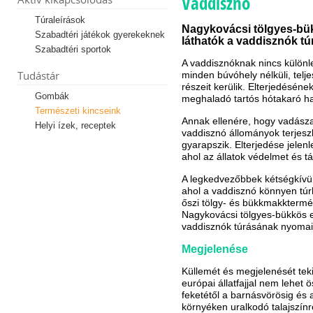
Vaddisznó
Túraleírások
Nagykovácsi tölgyes-bü
Szabadtéri játékok gyerekeknek
láthatók a vaddisznók t
Szabadtéri sportok
A vaddisznóknak nincs külön
Tudástár
minden búvóhely nélküli, telj
részeit kerülik. Elterjedésén
Gombák
meghaladó tartós hótakaró ha
Természeti kincseink
Annak ellenére, hogy vadásza
Helyi ízek, receptek
vaddisznó állományok terjes
gyarapszik. Elterjedése jelenl
ahol az állatok védelmet és tá
A legkedvezőbbek kétségkívül
ahol a vaddisznó könnyen túr
őszi tölgy- és bükkmakktermé
Nagykovácsi tölgyes-bükkös e
vaddisznók túrásának nyomai
Megjelenése
Küllemét és megjelenését tek
európai állatfajjal nem lehet
feketétől a barnásvörösig és 
környéken uralkodó talajszínr