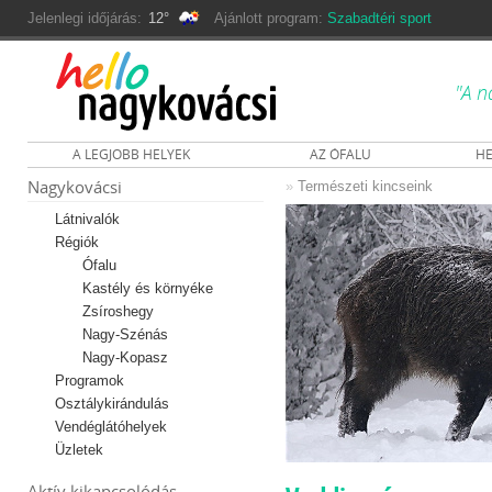
Jelenlegi időjárás:
12°
Ajánlott program:
Szabadtéri sport
"A n
A LEGJOBB HELYEK
AZ ÓFALU
HE
Nagykovácsi
»
Természeti kincseink
Látnivalók
Régiók
Ófalu
Kastély és környéke
Zsíroshegy
Nagy-Szénás
Nagy-Kopasz
Programok
Osztálykirándulás
Vendéglátóhelyek
Üzletek
Aktív kikapcsolódás