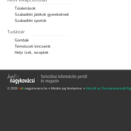
Túraleírások
Szabadtéri játékok gyerekeknek
Szabadtéri sportok
Tudástár
Gombák
Természeti kincseink
Helyi ízek, receptek
© 2026
h
e
l
l
o
nagykovacsi.hu » Minden jog fenntartva. »
Készült az Összekovácsoló Eg