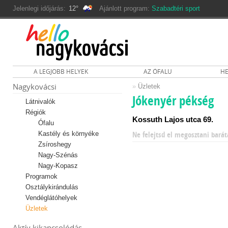
Jelenlegi időjárás:
12°
Ajánlott program:
Szabadtéri sport
A LEGJOBB HELYEK
AZ ÓFALU
HE
Nagykovácsi
»
Üzletek
Jókenyér pékség
Látnivalók
Régiók
Kossuth Lajos utca 69.
Ófalu
Kastély és környéke
Ne felejtsd el megosztani barát
Zsíroshegy
Nagy-Szénás
Nagy-Kopasz
Programok
Osztálykirándulás
Vendéglátóhelyek
Üzletek
Aktív kikapcsolódás