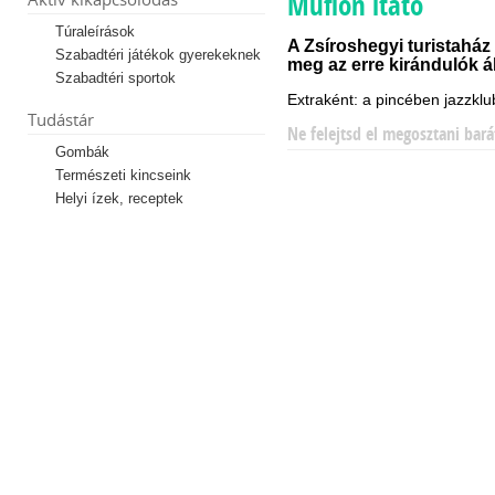
Muflon itató
Túraleírások
A Zsíroshegyi turistaház
Szabadtéri játékok gyerekeknek
meg az erre kirándulók ált
Szabadtéri sportok
Extraként: a pincében jazzkl
Tudástár
Ne felejtsd el megosztani bará
Gombák
Természeti kincseink
Helyi ízek, receptek