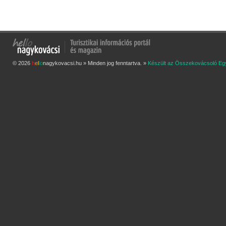
© 2026
h
e
l
l
o
nagykovacsi.hu » Minden jog fenntartva. »
Készült az Összekovácsoló Eg