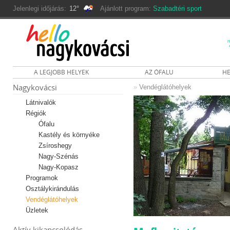
Jelenlegi időjárás:
12°
Ajánlott program:
Szabadtéri sport
A LEGJOBB HELYEK
AZ ÓFALU
HE
Nagykovácsi
»
Vendéglátóhelyek
Látnivalók
Régiók
Ófalu
Kastély és környéke
Zsíroshegy
Nagy-Szénás
Nagy-Kopasz
Programok
Osztálykirándulás
Vendéglátóhelyek
Üzletek
Aktív kikapcsolódás