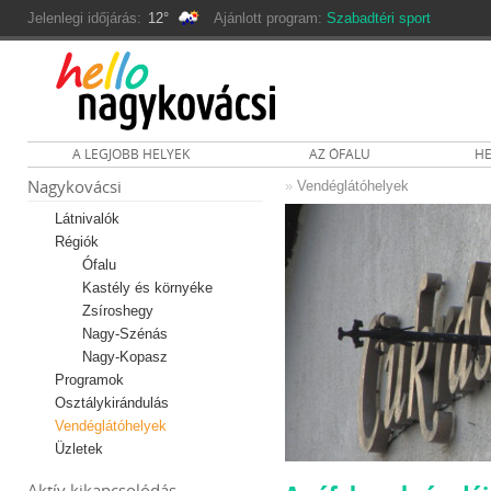
Jelenlegi időjárás:
12°
Ajánlott program:
Szabadtéri sport
A LEGJOBB HELYEK
AZ ÓFALU
HE
Nagykovácsi
»
Vendéglátóhelyek
Látnivalók
Régiók
Ófalu
Kastély és környéke
Zsíroshegy
Nagy-Szénás
Nagy-Kopasz
Programok
Osztálykirándulás
Vendéglátóhelyek
Üzletek
Aktív kikapcsolódás