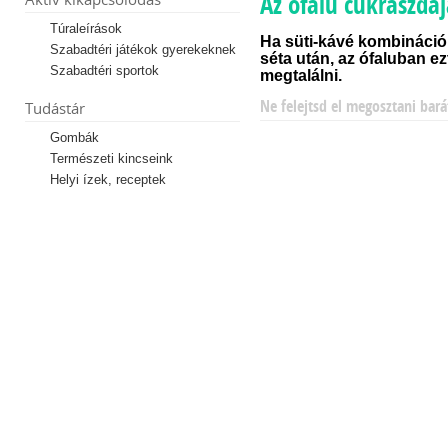
Az ófalu cukrászdá
Túraleírások
Ha süti-kávé kombináci
Szabadtéri játékok gyerekeknek
séta után, az ófaluban 
Szabadtéri sportok
megtalálni.
Ne felejtsd el megosztani bará
Tudástár
Gombák
Természeti kincseink
Helyi ízek, receptek