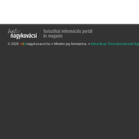
© 2026
h
e
l
l
o
nagykovacsi.hu » Minden jog fenntartva. »
Készült az Összekovácsoló Eg