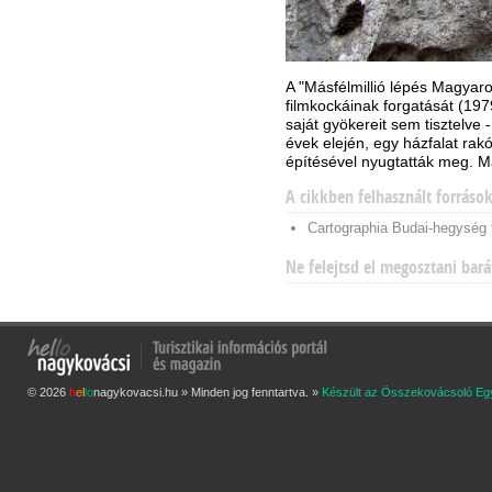
A "Másfélmillió lépés Magyaro
filmkockáinak forgatását (197
saját gyökereit sem tisztelve 
évek elején, egy házfalat ra
építésével nyugtatták meg. Ma 
A cikkben felhasznált forráso
Cartographia Budai-hegység 
Ne felejtsd el megosztani bará
© 2026
h
e
l
l
o
nagykovacsi.hu » Minden jog fenntartva. »
Készült az Összekovácsoló Eg