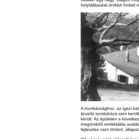
helytállásukat örökké hirdeti
A munkássághoz, az igazi bal
árusító turistaháza sem kerül
került. Az épületen a követke
megörökítő emléktábla avatás
fejlesztés nem történt, állapot