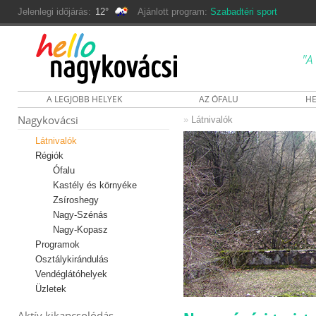
Jelenlegi időjárás:
12°
Ajánlott program:
Szabadtéri sport
"A
A LEGJOBB HELYEK
AZ ÓFALU
HE
Nagykovácsi
»
Látnivalók
Látnivalók
Régiók
Ófalu
Kastély és környéke
Zsíroshegy
Nagy-Szénás
Nagy-Kopasz
Programok
Osztálykirándulás
Vendéglátóhelyek
Üzletek
Aktív kikapcsolódás