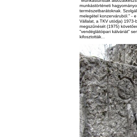
"Munkásturisták áldozatkészsé
munkástörténeti hagyományoka
természetbarátoknak. Szolgált
melegétel konzerváruból." - 
Vállalat, a TKV utódja) 1973-
megszűnését (1975) követően
"vendéglátóipari kálváriát" se
kifosztották...