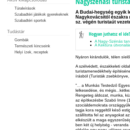
Nagyszénási turis
Túraleírások
A Budai-hegység egyik 
Szabadtéri játékok gyerekeknek
Nagykovácsitól északra
Szabadtéri sportok
sz. végén turistaút vezete
Tudástár
Hogyan juthatsz el ide
Gombák
A Nagy-Szénás ta
A Kéktúra útvonal
Természeti kincseink
Helyi ízek, receptek
Nyáron kirándulók, télen síel
A szélvédett, északkeleti ol
turistamenedékhely építésének
írásból (Turisták zsebkönyve,
"... a Munkás Testedző Egyes
lelkesedése, és mégis...kétk
Rengeteg áldozat, munka, küz
az építkezésbe Szabó Imre (1
szociáldemokrata országgyűlés
tagja kora reggeltől késő est
szállította fel az anyagokat 
elkészült a maga egyszerűsé
ben két új helyiség - veranda
oldalán egy nagy, világos csu