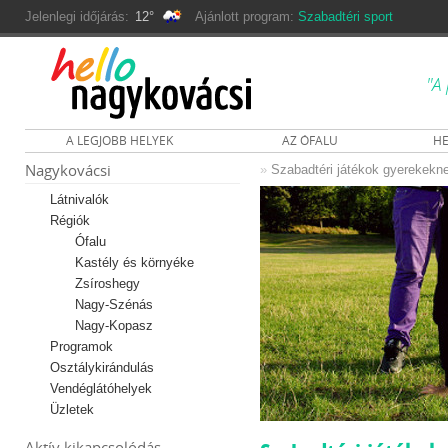
Jelenlegi időjárás:
12°
Ajánlott program:
Szabadtéri sport
"A 
A LEGJOBB HELYEK
AZ ÓFALU
HE
Nagykovácsi
»
Szabadtéri játékok gyerekekn
Látnivalók
Régiók
Ófalu
Kastély és környéke
Zsíroshegy
Nagy-Szénás
Nagy-Kopasz
Programok
Osztálykirándulás
Vendéglátóhelyek
Üzletek
Aktív kikapcsolódás