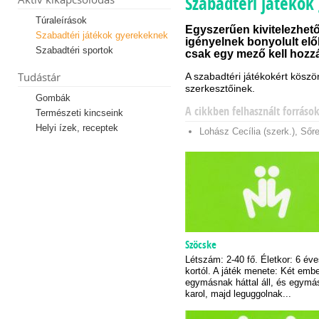
Szabadtéri játéko
Túraleírások
Egyszerűen kivitelezhető
Szabadtéri játékok gyerekeknek
igényelnek bonyolult elő
Szabadtéri sportok
csak egy mező kell hozzá
Tudástár
A szabadtéri játékokért köszö
szerkesztőinek.
Gombák
A cikkben felhasznált forráso
Természeti kincseink
Helyi ízek, receptek
Lohász Cecília (szerk.), Sőre
Szöcske
Létszám: 2-40 fő. Életkor: 6 év
kortól. A játék menete: Két emb
egymásnak háttal áll, és egymá
karol, majd leguggolnak...