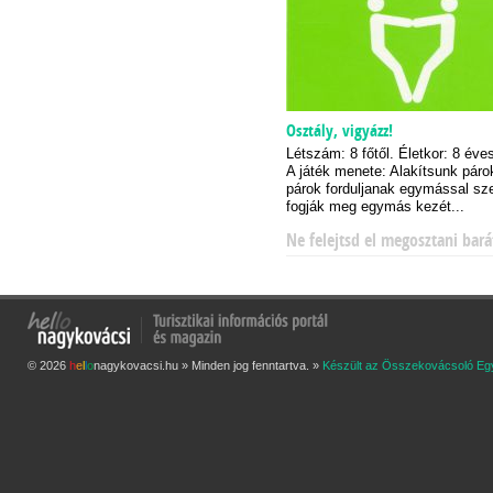
Osztály, vigyázz!
Létszám: 8 főtől. Életkor: 8 éves
A játék menete: Alakítsunk páro
párok forduljanak egymással s
fogják meg egymás kezét...
Ne felejtsd el megosztani bará
© 2026
h
e
l
l
o
nagykovacsi.hu » Minden jog fenntartva. »
Készült az Összekovácsoló Eg