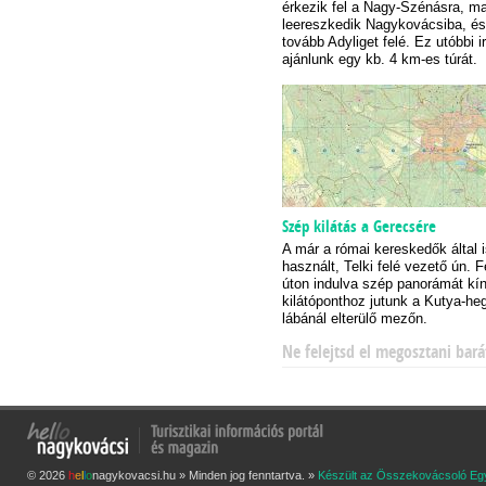
érkezik fel a Nagy-Szénásra, ma
leereszkedik Nagykovácsiba, és
tovább Adyliget felé. Ez utóbbi 
ajánlunk egy kb. 4 km-es túrát.
Szép kilátás a Gerecsére
A már a római kereskedők által 
használt, Telki felé vezető ún. 
úton indulva szép panorámát kín
kilátóponthoz jutunk a Kutya-he
lábánál elterülő mezőn.
Ne felejtsd el megosztani bará
© 2026
h
e
l
l
o
nagykovacsi.hu » Minden jog fenntartva. »
Készült az Összekovácsoló Eg