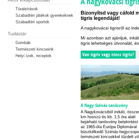
A nagykovácsi tigr
Túraleírások
Bizonyítsd vagy cáfold
Szabadtéri játékok gyerekeknek
tigris legendáját!
Szabadtéri sportok
A nagykovácsi tigrisről az ind
Tudástár
Mi azonban azt ajánljuk, ink
Gombák
tigris lehetséges útvonalát, é
Természeti kincseink
Van tigris vagy nincs tigris?
Helyi ízek, receptek
A Nagy-Szénás tanösvény
A Nagykovácsiból induló, össze
km hosszú és kb. 1,5 óra alatt
bejárható tanösvény betekintést 
az 1965-óta Európa Diplomával
büszkélkedő Szénás-hegycsoport
természeti kincsekkel tűzdelt vi