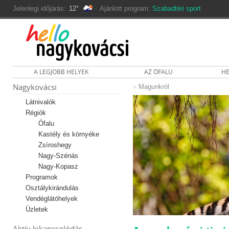
Jelenlegi időjárás:
12°
Ajánlott program:
Szabadtéri sport
A LEGJOBB HELYEK
AZ ÓFALU
HE
Nagykovácsi
»
Magunkról
Látnivalók
Régiók
Ófalu
Kastély és környéke
Zsíroshegy
Nagy-Szénás
Nagy-Kopasz
Programok
Osztálykirándulás
Vendéglátóhelyek
Üzletek
Aktív kikapcsolódás