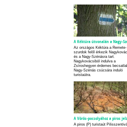
A Kéktúra útvonalán a Nagy-Sz
Az országos Kéktúra a Remete-
szurdok felől érkezik Nagykovác
és a Nagy-Szénásra tart.
Nagykovácsiból indulva a
Zsíroshegyen érdemes becsatla
Nagy-Szénás csúcsára induló
turistaútra.
A Vörös-pocsolyához a piros jel
A piros (P) turistaút Pilisszentivá